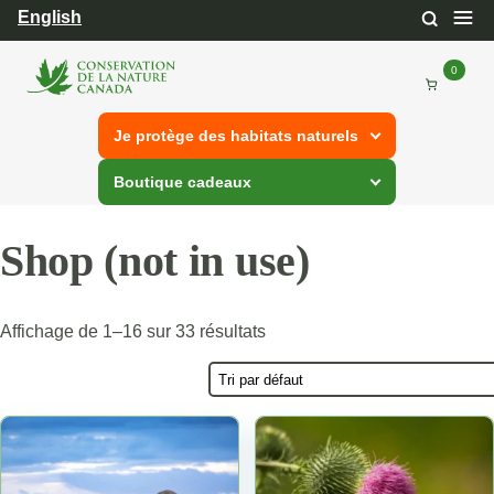
English
Bascul
Basculer
vers
vers
le
le
menu
formulaire
0
Total
de
de
naviga
recherche
des
articl
Je protège des habitats naturels
dans
Boutique cadeaux
votre
panier
Shop (not in use)
Affichage de 1–16 sur 33 résultats