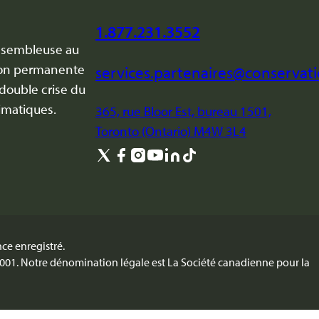
1.877.231.3552
assembleuse au
tion permanente
services.partenaires@conservat
 double crise du
imatiques.
365, rue Bloor Est, bureau 1501,
Toronto (Ontario) M4W 3L4
ce enregistré.
001. Notre dénomination légale est La Société canadienne pour la