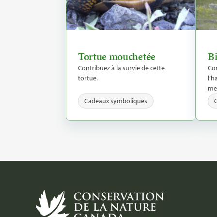
Tortue mouchetée
Bi
Contribuez à la survie de cette
Con
tortue.
l’h
me
Cadeaux symboliques
Site
Footer